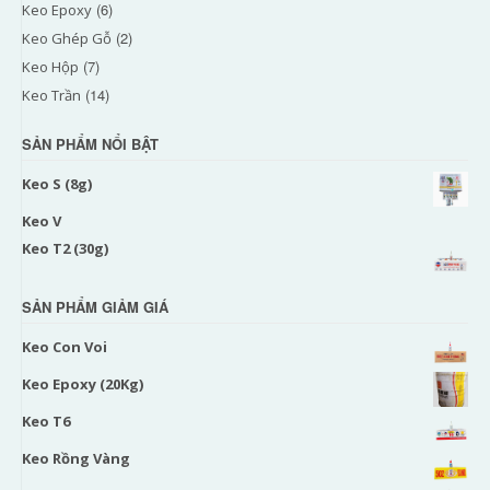
(6)
Keo Epoxy
(2)
Keo Ghép Gỗ
(7)
Keo Hộp
(14)
Keo Trần
SẢN PHẨM NỔI BẬT
Keo S (8g)
Keo V
Keo T2 (30g)
SẢN PHẨM GIẢM GIÁ
Keo Con Voi
Keo Epoxy (20Kg)
Keo T6
Keo Rồng Vàng