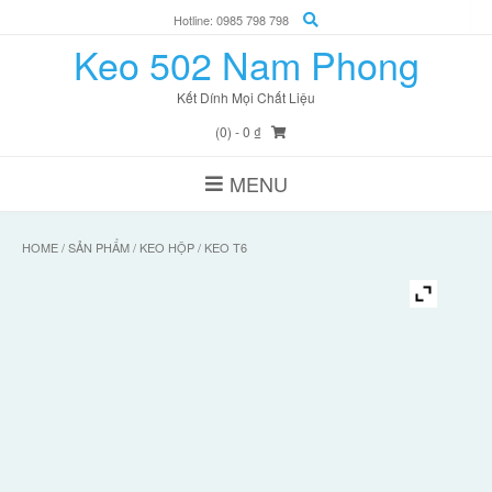
Skip
Hotline: 0985 798 798
to
Keo 502 Nam Phong
content
Kết Dính Mọi Chất Liệu
(0)
- 0 ₫
MENU
HOME
/
SẢN PHẨM
/
KEO HỘP
/ KEO T6