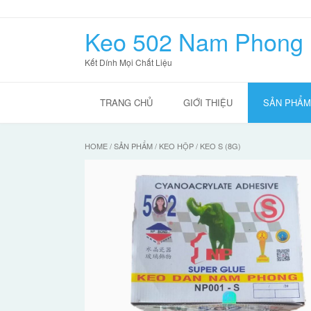
Skip
to
Keo 502 Nam Phong
content
Kết Dính Mọi Chất Liệu
TRANG CHỦ
GIỚI THIỆU
SẢN PHẨM
HOME
/
SẢN PHẨM
/
KEO HỘP
/ KEO S (8G)