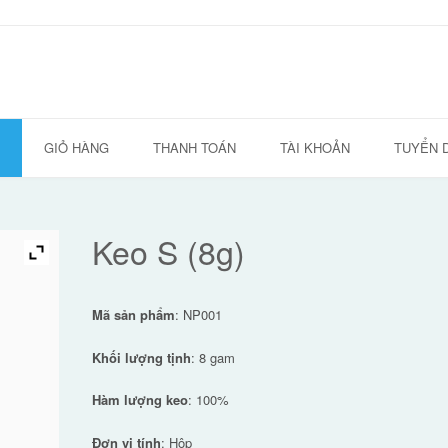
GIỎ HÀNG
THANH TOÁN
TÀI KHOẢN
TUYỂN 
Keo S (8g)
Mã sản phẩm
: NP001
Khối lượng tịnh
: 8 gam
Hàm lượng keo
: 100%
Đơn vị tính
: Hộp