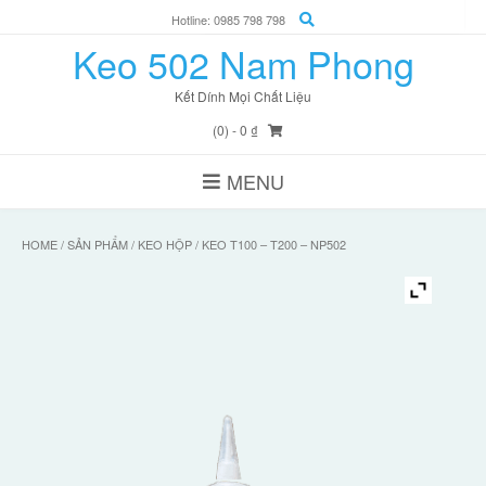
Skip
Hotline: 0985 798 798
to
Keo 502 Nam Phong
content
Kết Dính Mọi Chất Liệu
(0)
- 0 ₫
MENU
HOME
/
SẢN PHẨM
/
KEO HỘP
/ KEO T100 – T200 – NP502