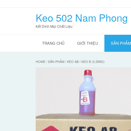
Skip
to
Keo 502 Nam Phong
content
Kết Dính Mọi Chất Liệu
TRANG CHỦ
GIỚI THIỆU
SẢN PHẨM
HOME
/
SẢN PHẨM
/
KEO AB
/ KEO B (0,35KG)