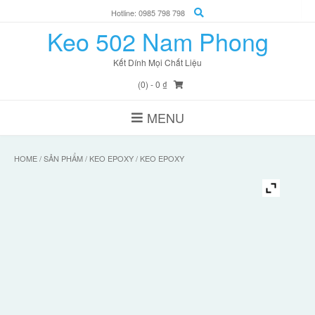
Skip
Hotline: 0985 798 798
to
Keo 502 Nam Phong
content
Kết Dính Mọi Chất Liệu
(0)
- 0 ₫
MENU
HOME
/
SẢN PHẨM
/
KEO EPOXY
/ KEO EPOXY