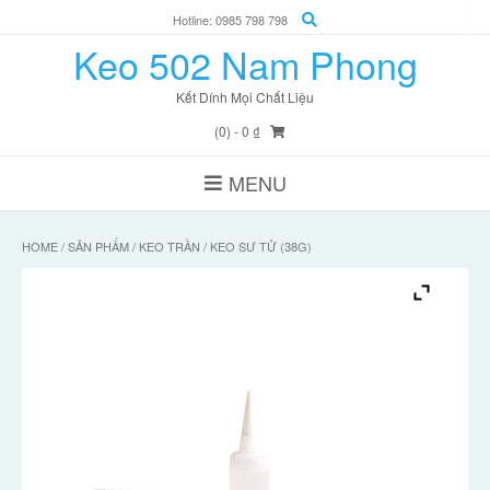
Skip
Hotline: 0985 798 798
to
Keo 502 Nam Phong
content
Kết Dính Mọi Chất Liệu
(0)
- 0 ₫
MENU
HOME
/
SẢN PHẨM
/
KEO TRẦN
/ KEO SƯ TỬ (38G)