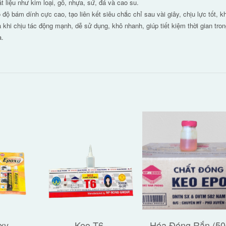
ật liệu như kim loại, gỗ, nhựa, sứ, đá và cao su.
độ bám dính cực cao, tạo liên kết siêu chắc chỉ sau vài giây, chịu lực tốt, k
 khi chịu tác động mạnh, dễ sử dụng, khô nhanh, giúp tiết kiệm thời gian tron
a.
xy
Keo T6
Hóa Đóng Rắn (50