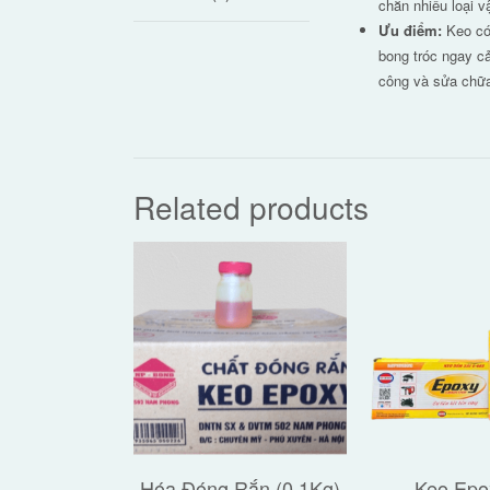
chắn nhiều loại v
Ưu điểm:
Keo có 
bong tróc ngay cả
công và sửa chữ
Related products
Hóa Đóng Rắn (0,1Kg)
Keo Epo