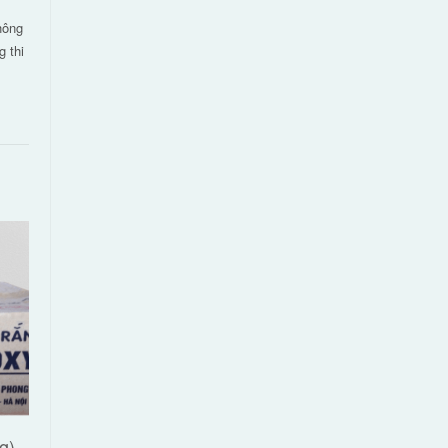
hông
g thi
g)