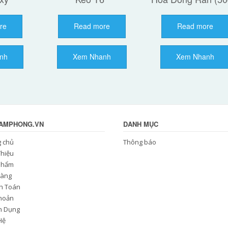
re
Read more
Read more
nh
Xem Nhanh
Xem Nhanh
NAMPHONG.VN
DANH MỤC
g chủ
Thông báo
Thiệu
Phẩm
Hàng
h Toán
Khoản
n Dụng
Hệ