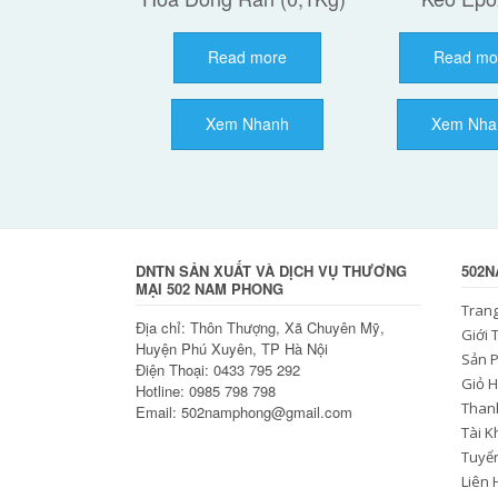
Read more
Read mo
Xem Nhanh
Xem Nha
DNTN SẢN XUẤT VÀ DỊCH VỤ THƯƠNG
502
MẠI 502 NAM PHONG
Tran
Địa chỉ: Thôn Thượng, Xã Chuyên Mỹ,
Giới 
Huyện Phú Xuyên, TP Hà Nội
Sản 
Điện Thoại: 0433 795 292
Giỏ 
Hotline: 0985 798 798
Than
Email: 502namphong@gmail.com
Tài 
Tuyể
Liên 