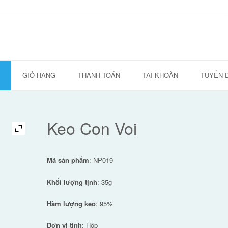
GIỎ HÀNG
THANH TOÁN
TÀI KHOẢN
TUYỂN 
Keo Con Voi
Mã sản phẩm
: NP019
Khối lượng tịnh
: 35g
Hàm lượng keo
: 95%
Đơn vị tính
: Hộp