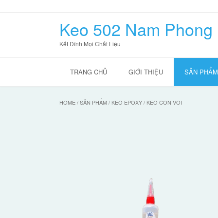
Skip
to
Keo 502 Nam Phong
content
Kết Dính Mọi Chất Liệu
TRANG CHỦ
GIỚI THIỆU
SẢN PHẨM
HOME
/
SẢN PHẨM
/
KEO EPOXY
/ KEO CON VOI