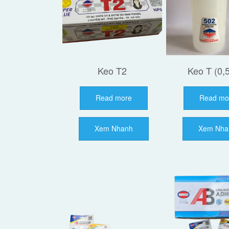
Keo T2
Keo T (0,
Read more
Read mo
Xem Nhanh
Xem Nha