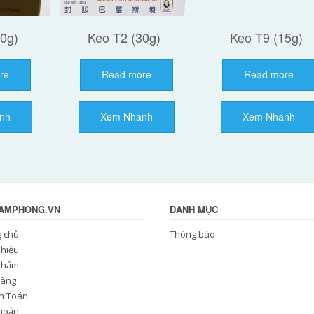
40g)
Keo T2 (30g)
Keo T9 (15g)
re
Read more
Read more
nh
Xem Nhanh
Xem Nhanh
NAMPHONG.VN
DANH MỤC
g chủ
Thông báo
Thiệu
Phẩm
Hàng
h Toán
Khoản