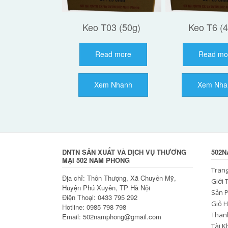
Keo T03 (50g)
Keo T6 (
Read more
Read mo
Xem Nhanh
Xem Nha
DNTN SẢN XUẤT VÀ DỊCH VỤ THƯƠNG
502
MẠI 502 NAM PHONG
Tran
Địa chỉ: Thôn Thượng, Xã Chuyên Mỹ,
Giới 
Huyện Phú Xuyên, TP Hà Nội
Sản 
Điện Thoại: 0433 795 292
Giỏ 
Hotline: 0985 798 798
Than
Email: 502namphong@gmail.com
Tài 