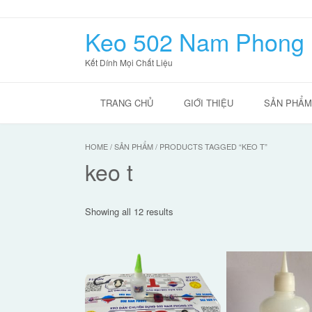
Skip
to
Keo 502 Nam Phong
content
Kết Dính Mọi Chất Liệu
TRANG CHỦ
GIỚI THIỆU
SẢN PHẨM
HOME
/
SẢN PHẨM
/ PRODUCTS TAGGED “KEO T”
keo t
Showing all 12 results