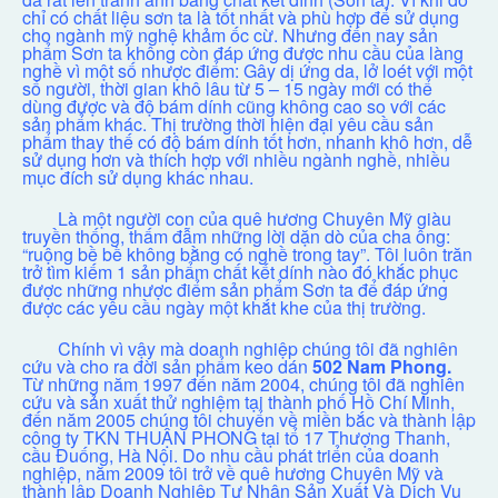
chỉ có chất liệu sơn ta là tốt nhất và phù hợp để sử dụng
cho ngành mỹ nghệ khảm ốc cừ. Nhưng đến nay sản
phẩm Sơn ta không còn đáp ứng được nhu cầu của làng
nghề vì một số nhược điểm: Gây dị ứng da, lở loét với một
số người, thời gian khô lâu từ 5 – 15 ngày mới có thể
dùng được và độ bám dính cũng không cao so với các
sản phẩm khác. Thị trường thời hiện đại yêu cầu sản
phẩm thay thế có độ bám dính tốt hơn, nhanh khô hơn, dễ
sử dụng hơn và thích hợp với nhiều ngành nghề, nhiều
mục đích sử dụng khác nhau.
Là một người con của quê hương Chuyên Mỹ giàu
truyền thống, thấm đẫm những lời dặn dò của cha ông:
“ruộng bề bề không bằng có nghề trong tay”. Tôi luôn trăn
trở tìm kiếm 1 sản phẩm chất kết dính nào đó khắc phục
được những nhược điểm sản phẩm Sơn ta để đáp ứng
được các yêu cầu ngày một khắt khe của thị trường.
Chính vì vậy mà doanh nghiệp chúng tôi đã nghiên
cứu và cho ra đời sản phẩm keo dán
502 Nam Phong.
Từ những năm 1997 đến năm 2004, chúng tôi đã nghiên
cứu và sản xuất thử nghiệm tại thành phố Hồ Chí Minh,
đến năm 2005 chúng tôi chuyển về miền bắc và thành lập
công ty TKN THUẬN PHONG tại tổ 17 Thượng Thanh,
cầu Đuống, Hà Nội. Do nhu cầu phát triển của doanh
nghiệp, năm 2009 tôi trở về quê hương Chuyên Mỹ và
thành lập Doanh Nghiệp Tư Nhân Sản Xuất Và Dịch Vụ