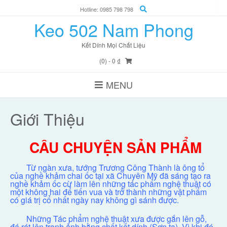
Skip
Hotline: 0985 798 798
to
Keo 502 Nam Phong
content
Kết Dính Mọi Chất Liệu
(0)
- 0 ₫
MENU
Giới Thiệu
CÂU CHUYỆN SẢN PHẨM
Từ ngàn xưa, tướng Trương Công Thành là ông tổ
của nghề khảm chai ốc tại xã Chuyên Mỹ đã sáng tạo ra
nghề khảm ốc cừ làm lên những tác phẩm nghệ thuật có
một không hai để tiến vua và trở thành những vật phẩm
có giá trị cổ nhất ngày nay không gì sánh được.
Những Tác phẩm nghệ thuật xưa được gắn lên gỗ,
đá rát lên tranh ảnh bằng chất kết dính (Sơn ta). Vì khi đó