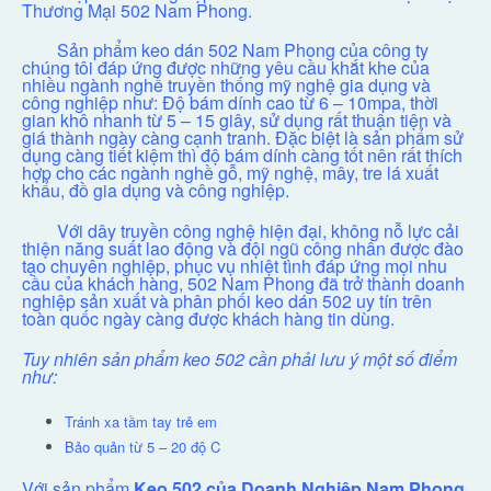
Thương Mại 502 Nam Phong.
Sản phẩm keo dán 502 Nam Phong của công ty
chúng tôi đáp ứng được những yêu cầu khắt khe của
nhiều ngành nghề truyền thống mỹ nghệ gia dụng và
công nghiệp như: Độ bám dính cao từ 6 – 10mpa, thời
gian khô nhanh từ 5 – 15 giây,
sử dụng
rất thuận tiện và
giá thành ngày càng cạnh tranh. Đặc biệt là sản phẩm sử
dụng càng tiết kiệm thì độ bám dính càng tốt nên r
ất thích
hợp cho các ngành nghề gỗ, mỹ nghệ, mây, tre lá xuất
khẩu, đồ gia dụng và công nghiệp.
Với dây truyền công nghệ hiện đại, không nỗ lực cải
thiện năng suất lao động và đội ngũ công nhân được đào
tạo chuyên nghiệp, phục vụ nhiệt tình đáp ứng mọi nhu
cầu của khách hàng, 502 Nam Phong đã trở thành doanh
nghiệp sản xuất và phân phối keo dán 502 uy tín trên
toàn quốc ngày càng được khách hàng tin dùng.
Tuy nhiên s
ả
n ph
ẩ
m keo 502 c
ầ
n ph
ả
i l
ư
u
ý
m
ộ
t s
ố
đ
i
ể
m
nh
ư
:
Tránh xa tầm tay trẻ em
Bảo quản từ 5 – 20 độ C
Với sản phẩm
Keo 502 c
ủ
a Doanh Nghi
ệ
p Nam Phong