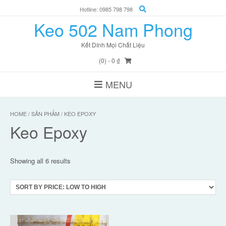
Skip
Hotline: 0985 798 798
to
Keo 502 Nam Phong
content
Kết Dính Mọi Chất Liệu
(0)
- 0 ₫
MENU
HOME
/
SẢN PHẨM
/ KEO EPOXY
Keo Epoxy
Showing all 6 results