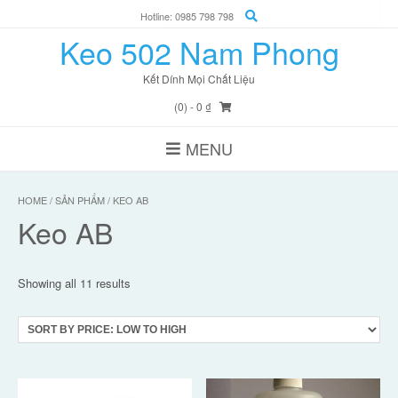
Skip
Hotline: 0985 798 798
to
Keo 502 Nam Phong
content
Kết Dính Mọi Chất Liệu
(0)
- 0 ₫
MENU
HOME
/
SẢN PHẨM
/ KEO AB
Keo AB
Showing all 11 results