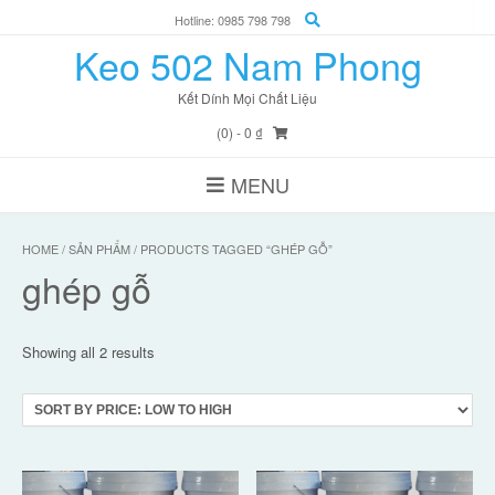
Skip
Hotline: 0985 798 798
to
Keo 502 Nam Phong
content
Kết Dính Mọi Chất Liệu
(0)
- 0 ₫
MENU
HOME
/
SẢN PHẨM
/ PRODUCTS TAGGED “GHÉP GỖ”
ghép gỗ
Showing all 2 results