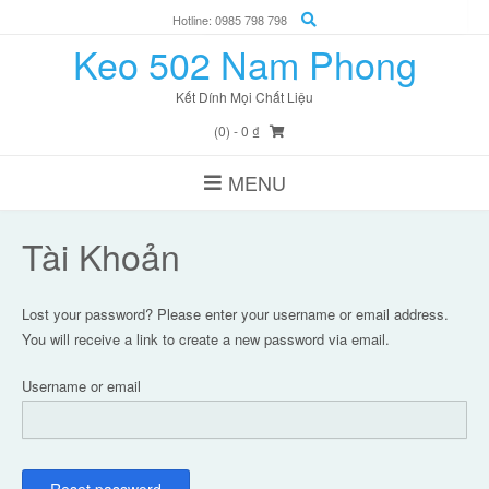
Skip
Hotline: 0985 798 798
to
Keo 502 Nam Phong
content
Kết Dính Mọi Chất Liệu
(0)
- 0 ₫
MENU
Tài Khoản
Lost your password? Please enter your username or email address.
You will receive a link to create a new password via email.
Username or email